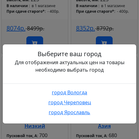
В наличии
в 1 магазине
В наличии
в 1 магазине
При сдаче старого*
- 400р.
При сдаче старого*
- 400р.
8074р.
8352р.
8499р.
8792р.
Выберите ваш город
Для отображения актуальных цен на товары
необходимо выбрать город
город Вологда
город Череповец
город Ярославль
Аккумулятор FRANK
Аккумулятор FRANK
JIS 74 А*ч Обратный
JIS 70 А*ч Обратный
Низкий
Азия
700
680
Пусковой ток, А:
Пусковой ток, А: