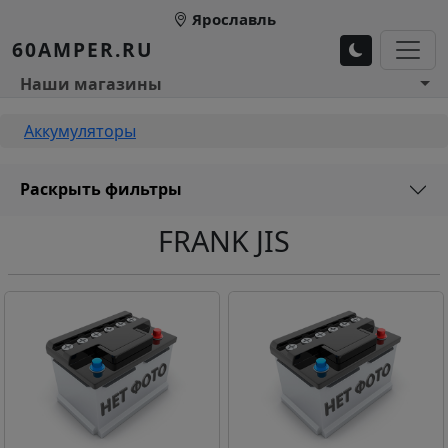
Перейти к основному содержанию
Ярославль
60AMPER.RU
Основное меню 1
Наши магазины
Строка навигации
Аккумуляторы
Раскрыть фильтры
FRANK JIS