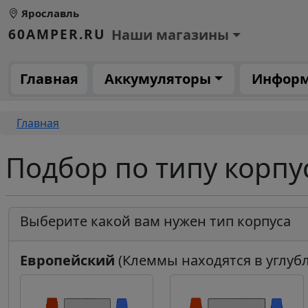
Перейти к основному содержанию
Ярославль
Основное меню 1
60AMPER.RU
Наши магазины
Основная навигация
Главная
Аккумуляторы
Инфор
Строка навигации
Главная
Подбор по типу корпу
Выберите какой вам нужен тип корпуса
Европейский
(Клеммы находятся в углуб