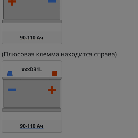
90-110 Ач
ь
(Плюсовая клемма находится справа)
xxxD31L
90-110 Ач