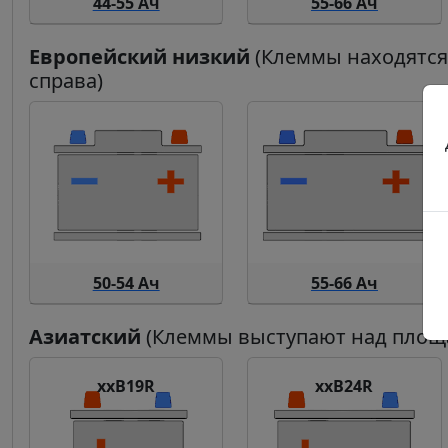
44-55 Ач
55-66 Ач
Европейский низкий
(Клеммы находятся 
справа)
50-54 Ач
55-66 Ач
Азиатский
(Клеммы выступают над площа
xxB19R
xxB24R