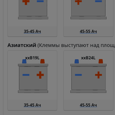
35-45 Ач
45-55 Ач
Азиатский
(Клеммы выступают над площа
xxB19L
xxB24L
35-45 Ач
45-55 Ач