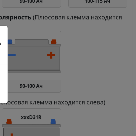
90-100 Ач
100-115 Ач
олярность
(Плюсовая клемма находится
о
90-100 Ач
Плюсовая клемма находится слева)
xxxD31R