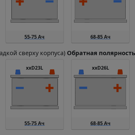
55-75 Ач
68-85 Ач
дкой сверху корпуса)
Обратная полярност
xxD23L
xxD26L
55-75 Ач
68-85 Ач