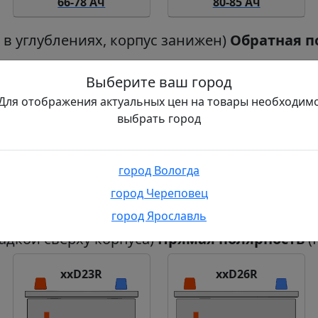
66-78 Ач
80-85 Ач
в углублениях, корпус занижен)
Обратная п
Выберите ваш город
Для отображения актуальных цен на товары необходим
выбрать город
город Вологда
город Череповец
66-78 Ач
80-85 Ач
город Ярославль
дкой сверху корпуса)
Прямая полярность
(
xxD23R
xxD26R