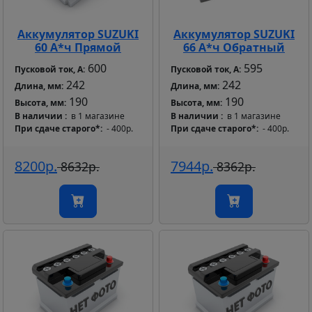
Аккумулятор SUZUKI
Аккумулятор SUZUKI
66 А*ч Обратный
60 А*ч Прямой
600
595
Пусковой ток, А:
Пусковой ток, А:
242
242
Длина, мм:
Длина, мм:
190
190
Высота, мм:
Высота, мм:
В наличии
в 1 магазине
В наличии
в 1 магазине
При сдаче старого*
- 400р.
При сдаче старого*
- 400р.
8200р.
7944р.
8632р.
8362р.