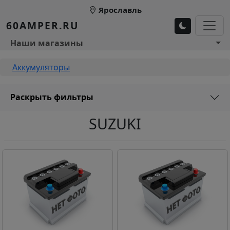
Перейти к основному содержанию
Ярославль
60AMPER.RU
Основное меню 1
Наши магазины
Строка навигации
Аккумуляторы
Раскрыть фильтры
SUZUKI