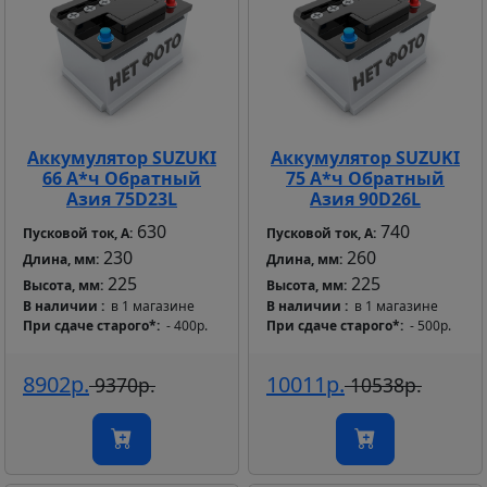
Аккумулятор SUZUKI
Аккумулятор SUZUKI
66 А*ч Обратный
75 А*ч Обратный
Азия 75D23L
Азия 90D26L
630
740
Пусковой ток, А:
Пусковой ток, А:
230
260
Длина, мм:
Длина, мм:
225
225
Высота, мм:
Высота, мм:
В наличии
в 1 магазине
В наличии
в 1 магазине
При сдаче старого*
- 400р.
При сдаче старого*
- 500р.
8902р.
10011р.
9370р.
10538р.