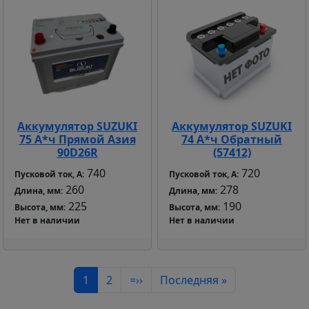
Аккумулятор SUZUKI
Аккумулятор SUZUKI
75 А*ч Прямой Азия
74 А*ч Обратный
90D26R
(57412)
740
720
Пусковой ток, А:
Пусковой ток, А:
260
278
Длина, мм:
Длина, мм:
225
190
Высота, мм:
Высота, мм:
Нет в наличии
Нет в наличии
Нумерация страниц
Текущая страница
Страница
Следующая страница
Последняя страница
1
2
=››
Последняя »