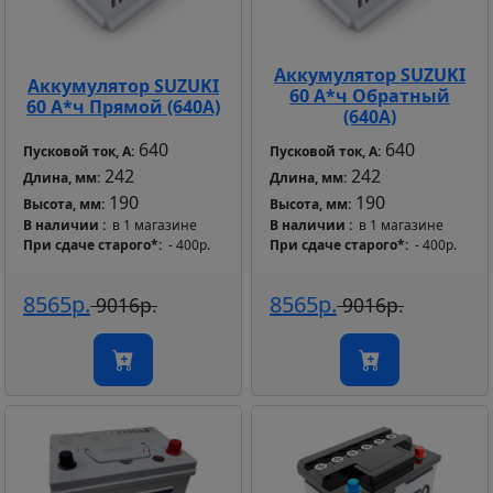
Аккумулятор SUZUKI
Аккумулятор SUZUKI
60 А*ч Обратный
60 А*ч Прямой (640А)
(640А)
640
640
Пусковой ток, А:
Пусковой ток, А:
242
242
Длина, мм:
Длина, мм:
190
190
Высота, мм:
Высота, мм:
В наличии
в 1 магазине
В наличии
в 1 магазине
При сдаче старого*
- 400р.
При сдаче старого*
- 400р.
8565р.
8565р.
9016р.
9016р.