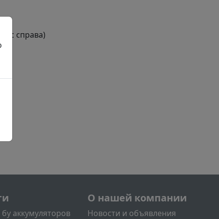
люс справа)
о
нее
й
л2
Меню учётной записи поль
ги
О нашей компании
 бу аккумуляторов
Новости и объявления