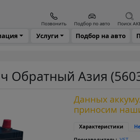
Позвонить
Подбор по авто
Поиск АК
мация
Услуги
Подбор на авто
П
*ч Обратный Азия (560
Данных аккумул
приносим наш
Характеристики
Н
Производитель
VST