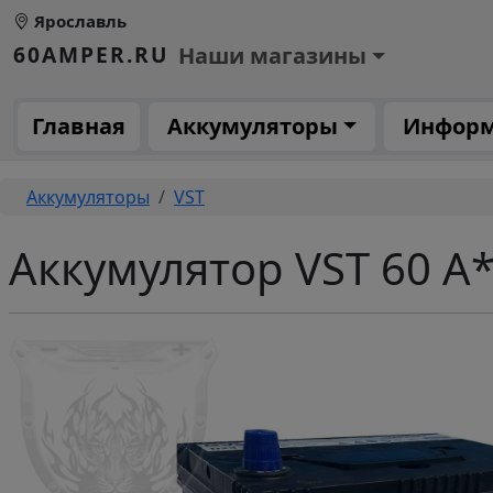
Перейти к основному содержанию
Ярославль
Основное меню 1
60AMPER.RU
Наши магазины
Основная навигация
Главная
Аккумуляторы
Инфор
Строка навигации
Аккумуляторы
VST
Аккумулятор VST 60 А