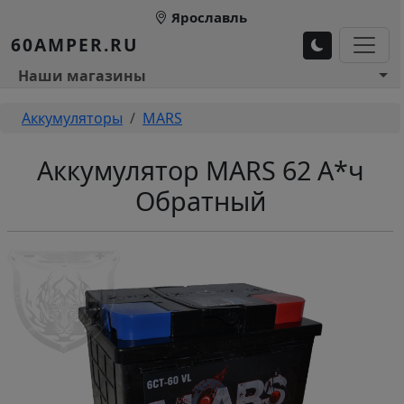
Перейти к основному содержанию
Ярославль
60AMPER.RU
Основное меню 1
Наши магазины
Строка навигации
Аккумуляторы
MARS
Аккумулятор MARS 62 А*ч
Обратный