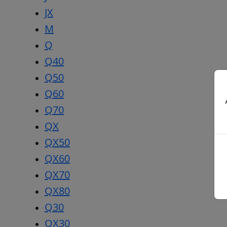
JX
M
Q
Q40
Q50
Q60
Q70
QX
QX50
QX60
QX70
QX80
Q30
QX30