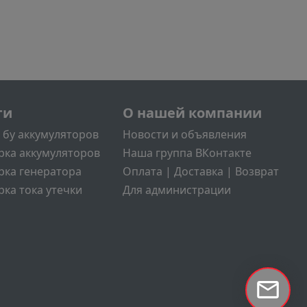
л2
Меню учётной записи поль
ги
О нашей компании
 бу аккумуляторов
Новости и объявления
рка аккумуляторов
Наша группа ВКонтакте
рка генератора
Оплата | Доставка | Возврат
ка тока утечки
Для администрации