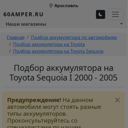
Перейти к основному содержанию
Ярославль
60AMPER.RU
Основное меню 1
Наши магазины
Строка навигации
Главная
Подбор аккумулятора по автомобилю
Подбор аккумулятора на Toyota
Подбор аккумулятора на Toyota Sequoia
Подбор аккумулятора на
Toyota Sequoia I 2000 - 2005
Предупреждение!
На данном
автомобиле могут стоять разные
типы аккумуляторов.
Проконсультируйтесь со
специалистами по нашим