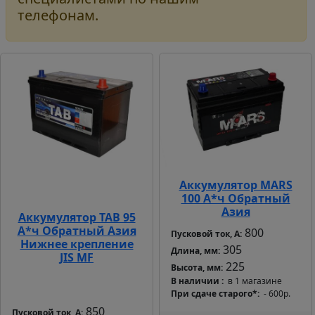
телефонам.
Аккумулятор MARS
100 А*ч Обратный
Азия
Аккумулятор TAB 95
А*ч Обратный Азия
800
Пусковой ток, А:
Нижнее крепление
305
Длина, мм:
JIS MF
225
Высота, мм:
В наличии
в 1 магазине
При сдаче старого*
- 600р.
850
Пусковой ток, А: