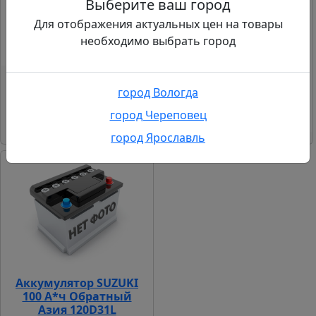
Выберите ваш город
305
Длина, мм:
225
Высота, мм:
Для отображения актуальных цен на товары
В наличии
в 1 магазине
необходимо выбрать город
При сдаче старого*
- 600р.
850
Пусковой ток, А:
306
11435р.
12037р.
Длина, мм:
город Вологда
225
Высота, мм:
город Череповец
Нет в наличии
город Ярославль
Аккумулятор SUZUKI
100 А*ч Обратный
Азия 120D31L