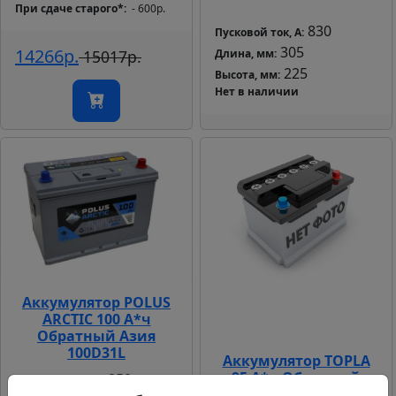
При сдаче старого*
- 600р.
830
Пусковой ток, А:
305
14266р.
15017р.
Длина, мм:
225
Высота, мм:
Нет в наличии
Аккумулятор POLUS
ARCTIC 100 А*ч
Обратный Азия
100D31L
Аккумулятор TOPLA
95 А*ч Обратный
850
Пусковой ток, А:
Азия JIS