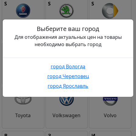
S
S
S
Saab
Skoda
Smart
Выберите ваш город
Для отображения актуальных цен на товары
необходимо выбрать город
S
S
S
город Вологда
SsangYong
Subaru
Suzuki
город Череповец
город Ярославль
T
V
V
Toyota
Volkswagen
Volvo
В
З
И