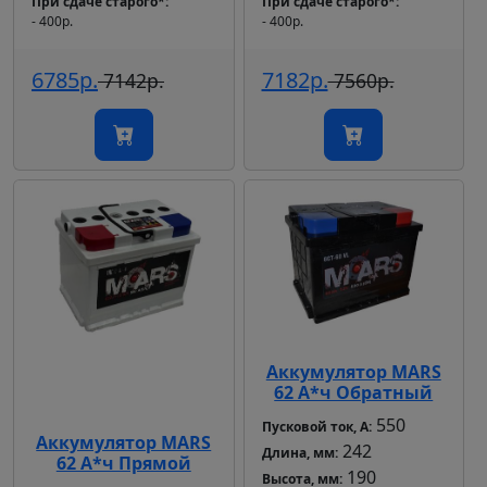
При сдаче старого*
При сдаче старого*
- 400р.
- 400р.
6785р.
7182р.
7142р.
7560р.
Аккумулятор MARS
62 А*ч Обратный
550
Пусковой ток, А:
Аккумулятор MARS
242
Длина, мм:
62 А*ч Прямой
190
Высота, мм: