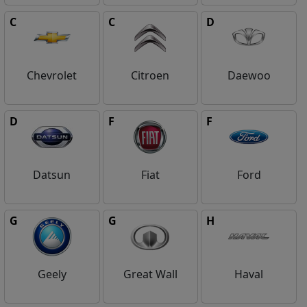
C
C
D
Chevrolet
Citroen
Daewoo
D
F
F
Datsun
Fiat
Ford
G
G
H
Geely
Great Wall
Haval