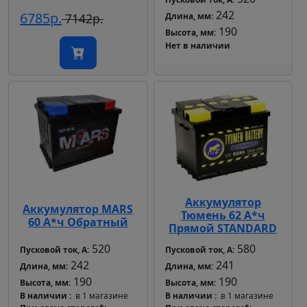
242
6785р.
7142р.
Длина, мм:
190
Высота, мм:
Нет в наличии
Аккумулятор
Аккумулятор MARS
Тюмень 62 А*ч
60 А*ч Обратный
Прямой STANDARD
520
580
Пусковой ток, А:
Пусковой ток, А:
242
241
Длина, мм:
Длина, мм:
190
190
Высота, мм:
Высота, мм:
В наличии
в 1 магазине
В наличии
в 1 магазине