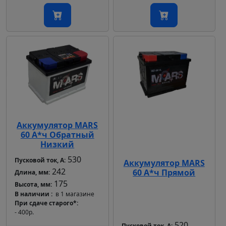
Аккумулятор MARS
60 А*ч Обратный
Низкий
530
Пусковой ток, А:
Аккумулятор MARS
242
60 А*ч Прямой
Длина, мм:
175
Высота, мм:
В наличии
в 1 магазине
При сдаче старого*
- 400р.
520
Пусковой ток, А: