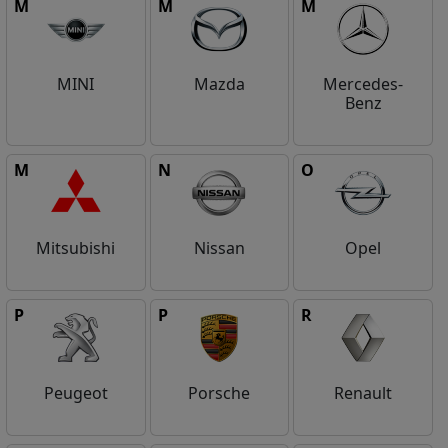
M
M
M
MINI
Mazda
Mercedes-
Benz
M
N
O
Mitsubishi
Nissan
Opel
P
P
R
Peugeot
Porsche
Renault