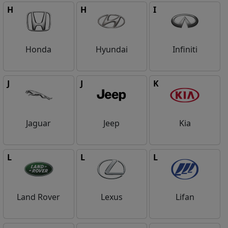
H
H
I
Honda
Hyundai
Infiniti
J
J
K
Jaguar
Jeep
Kia
L
L
L
Land Rover
Lexus
Lifan