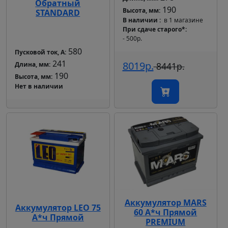
Обратный
190
Высота, мм:
STANDARD
В наличии
в 1 магазине
При сдаче старого*
- 500р.
580
Пусковой ток, А:
241
8019р.
Длина, мм:
8441р.
190
Высота, мм:
Нет в наличии
Аккумулятор MARS
Аккумулятор LEO 75
60 А*ч Прямой
А*ч Прямой
PREMIUM